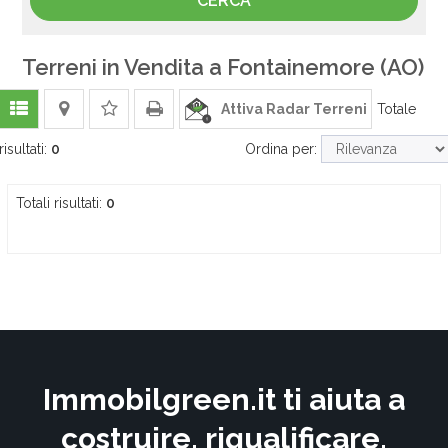
Terreni in Vendita a Fontainemore (AO)
Attiva Radar Terreni
Totale
risultati:
0
Ordina per:
Totali risultati:
0
Immobilgreen.it ti aiuta a
costruire, riqualificare,