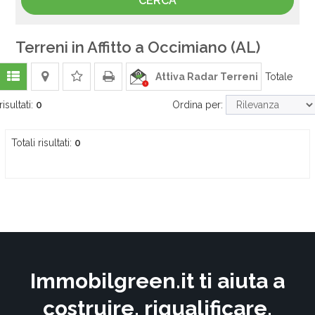
Terreni in Affitto a Occimiano (AL)
Attiva Radar Terreni
Totale
risultati:
0
Ordina per:
Totali risultati:
0
Immobilgreen.it ti aiuta a
costruire, riqualificare,