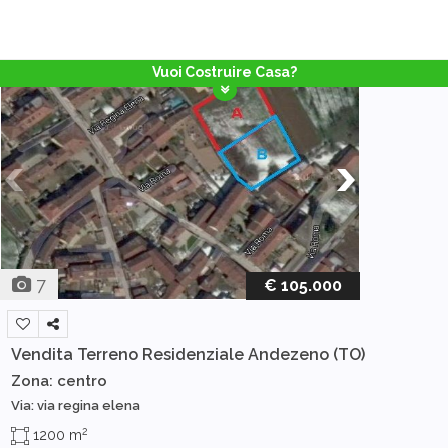
Vuoi Costruire Casa?
7
€ 105.000
Vendita Terreno Residenziale
Andezeno (TO)
Zona: centro
Via: via regina elena
2
1200 m