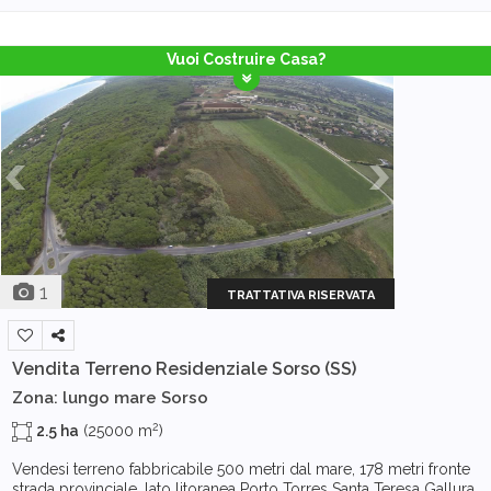
Vuoi Costruire Casa?
1
TRATTATIVA RISERVATA
Vendita Terreno Residenziale
Sorso (SS)
Zona: lungo mare Sorso
2
2.5 ha
(25000 m
)
Vendesi terreno fabbricabile 500 metri dal mare, 178 metri fronte
strada provinciale, lato litoranea Porto Torres Santa Teresa Gallura,