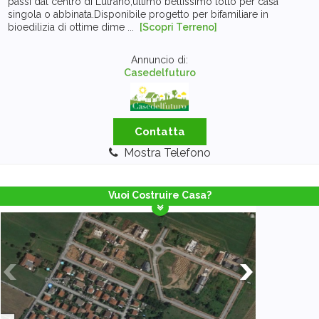
passi dal centro di Lutrano,ultimo bellissimo lotto per casa
singola o abbinata.Disponibile progetto per bifamiliare in
bioedilizia di ottime dime ...
[Scopri Terreno]
Annuncio di:
Casedelfuturo
Contatta
Mostra Telefono
Vuoi Costruire Casa?