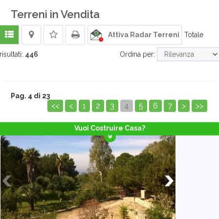
Terreni in Vendita
Attiva Radar Terreni
Totale
risultati:
446
Ordina per:
Pag. 4 di 23
<<
<
1
2
3
4
5
6
7
>
>>
Vuoi Costruire Casa?