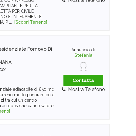
Mostra Telefono
Q. CON ANNESSO
AMPLIABILE PER LA
ETTA PER CIVILE
ENO E' INTERAMENTE
' P ...
[Scopri Terreno]
esidenziale
Fornovo Di
Annuncio di:
Stefania
GNANA
CO'
Contatta
Mostra Telefono
nziale edificabile di 850 mq
. Terreno molto panoramico e
izi tra cui un centro
a autobus che danno valore
rreno]