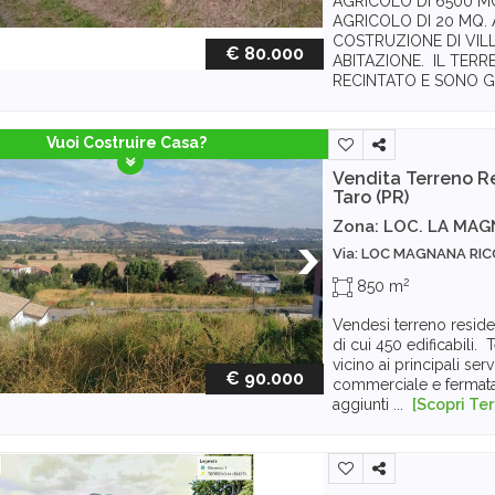
AGRICOLO DI 6500 M
AGRICOLO DI 20 MQ. 
COSTRUZIONE DI VILL
€ 80.000
ABITAZIONE. IL TERR
RECINTATO E SONO GIA
Vuoi Costruire Casa?
Vendita Terreno R
Taro (PR)
Zona: LOC. LA MA
Via: LOC MAGNANA RIC
2
850 m
Vendesi terreno reside
di cui 450 edificabili
vicino ai principali serv
€ 90.000
commerciale e fermat
aggiunti ...
[Scopri Te