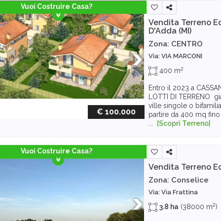
Vuoi Costruire Casa?
Vendita Terreno Ed
D'Adda (MI)
Zona: CENTRO
Via: VIA MARCONI
2
400 m
Entro il 2023 a CASSA
LOTTI DI TERRENO già 
ville singole o bifamilia
€ 100.000
partire da 400 mq fin
...
[Scopri Terreno]
Vuoi Costruire Casa?
Vendita Terreno Ed
Zona: Conselice
Via: Via Frattina
2
3.8 ha
(38000 m
)