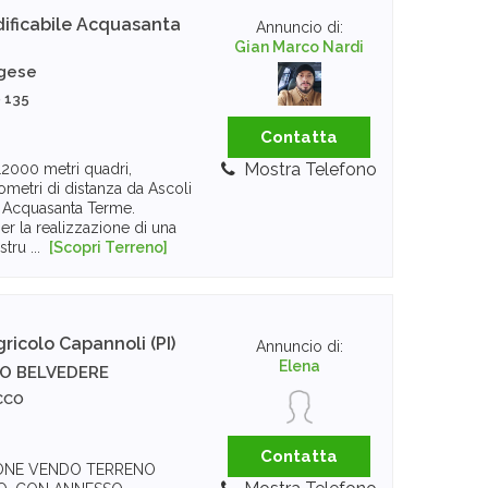
ificabile
Acquasanta
Annuncio di:
Gian Marco Nardi
ggese
e 135
Contatta
Mostra Telefono
 12000 metri quadri,
ometri di distanza da Ascoli
 Acquasanta Terme.
er la realizzazione di una
stru ...
[Scopri Terreno]
gricolo
Capannoli (PI)
Annuncio di:
Elena
RO BELVEDERE
OCCO
Contatta
ZIONE VENDO TERRENO