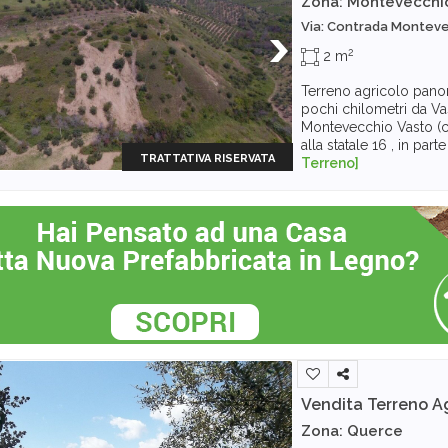
Zona: Montevecchi
Via: Contrada Montev
2
2 m
Terreno agricolo panor
pochi chilometri da V
Montevecchio Vasto (ch
alla statale 16 , in part
TRATTATIVA RISERVATA
Terreno]
Vendita Terreno A
Zona: Querce