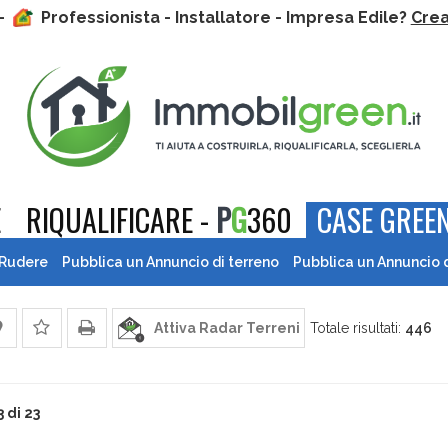
 -
Professionista - Installatore - Impresa Edile?
Crea 
E
RIQUALIFICARE -
P
G
360
CASE GREEN
 Rudere
Pubblica un Annuncio di terreno
Pubblica un Annuncio 
Attiva Radar Terreni
Totale risultati:
446
3 di 23