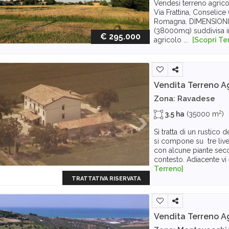
Vendesi terreno agricol
Via Frattina, Conselice
Romagna. DIMENSIONI: S
(38000mq) suddivisa in
€ 295.000
agricolo ...
[Scopri Te
Vendita Terreno A
Zona: Ravadese
2
3.5 ha
(35000 m
)
Sì tratta di un rustico d
si compone su tre live
con alcune piante seco
contesto. Adiacente vi
Terreno]
TRATTATIVA RISERVATA
Vendita Terreno A