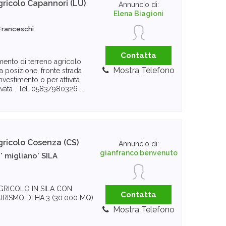
gricolo
Capannori (LU)
Annuncio di:
Elena Biagioni
 Franceschi
Contatta
mento di terreno agricolo
Mostra Telefono
a posizione, fronte strada
vestimento o per attività
ervata . Tel. 0583/980326 ...
gricolo
Cosenza (CS)
Annuncio di:
gianfranco benvenuto
' migliano' SILA
RICOLO IN SILA CON
Contatta
TURISMO DI HA.3 (30.000 MQ)
Mostra Telefono