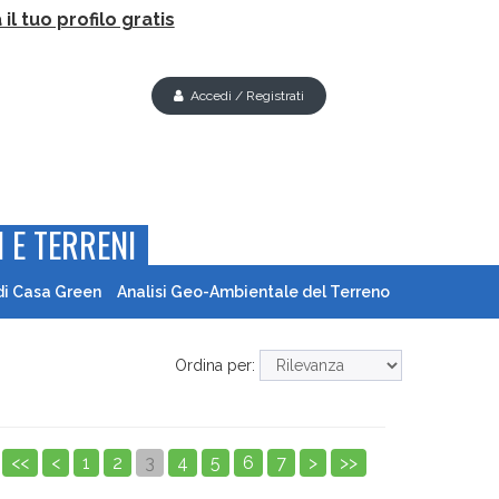
il tuo profilo gratis
Accedi / Registrati
 E TERRENI
di Casa Green
Analisi Geo-Ambientale del Terreno
Ordina per:
<<
<
1
2
3
4
5
6
7
>
>>