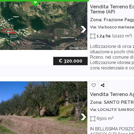
Vendita Terreno Ed
Terme (AP)
Zona: Frazione Pa
Via: Via bosco martes
2
1.24 ha
(12410 m
)
Lottizzazione di circa
situazione a pochi chil
Piceno, nel comune di
€ 320.000
Lottizzazione idonea p
zona residenziale e co
Vendita Terreno A
Zona: SANTO PIET
Via: LOCALITA' SAN R
2
6500 m
IN BELLISSIMA POSI