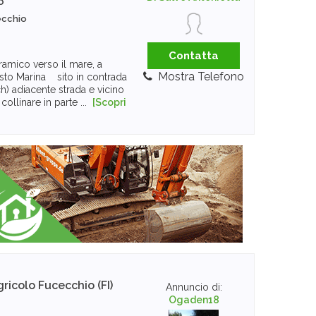
o
ecchio
Contatta
amico verso il mare, a
Mostra Telefono
asto Marina sito in contrada
) adiacente strada e vicino
e collinare in parte ...
[Scopri
gricolo
Fucecchio (FI)
Annuncio di:
Ogaden18