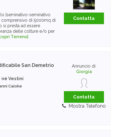
lo [seminativo-seminativo
Contatta
q comprensivo di 5000mq di
o si presta ad essere
oranza delle colture e/o per
copri Terreno]
ificabile
San Demetrio
Annuncio di:
Giorgia
 nè Vestini
anni Caioke
Contatta
Mostra Telefono