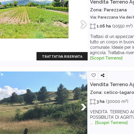
Vendita Terreno A
Zona: Parezzana
Via: Parezzana Via dei
2
1.06 ha
(10550 m
)
Trattasi di un appezza
tutto un corpo in buon
comunale. Ideale per in
agricola. Trattativa ris
TRATTATIVA RISERVATA
[Scopri Terreno]
Vendita Terreno A
Zona: celico-lagaro
2
3 ha
(30000 m
)
VENDITA TERRENO AG
POSSIBILITA' DI AGRI
...
[Scopri Terreno]