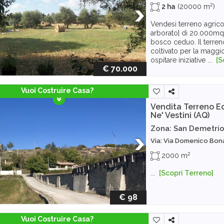
2
2 ha
(20000 m
)
Vendesi terreno agrico
arborato] di 20.000m
bosco ceduo. Il terren
coltivato per la maggi
ospitare iniziative ...
[S
€ 70.000
Vuoi Costruire Casa?
Vendita Terreno Ed
Ne' Vestini (AQ)
Zona: San Demetrio
Via: Via Domenico Bon
2
2000 m
...
[Scopri Terreno]
€ 98
Vuoi Costruire Casa?