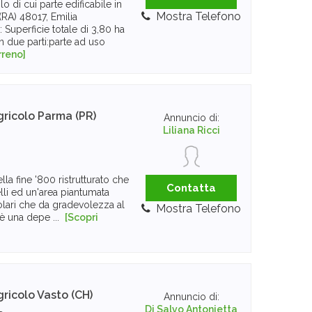
o di cui parte edificabile in
Mostra Telefono
 (RA) 48017, Emilia
uperficie totale di 3,80 ha
 due parti:parte ad uso
rreno]
gricolo
Parma (PR)
Annuncio di:
Liliana Ricci
ella fine '800 ristrutturato che
Contatta
lli ed un'area piantumata
lari che da gradevolezza al
Mostra Telefono
 è una depe ...
[Scopri
gricolo
Vasto (CH)
Annuncio di:
Di Salvo Antonietta