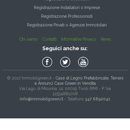
Registrazione Installatori o Imprese
Registrazione Professionisti
Registrazione Privati o Agenzie Immobiliari
Chi siamo
Contatti
Informativa Privacy
News
Seguici anche su:
© 2017
Immobilgreen.it
-
Case di Legno Prefabbricate, Terreni
e Annunci Case Green in Vendita
Via Lago di Misurina, 14
, 00019
Tivoli
(
RM
) - P. Iva
12554881008
info@immobilgreen.it
- Telefono
347 6892041