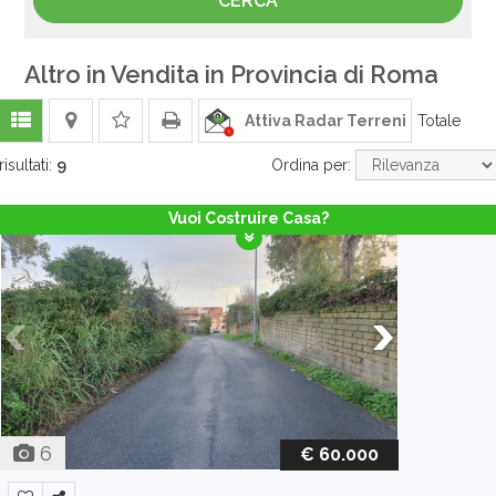
Altro in Vendita in Provincia di Roma
Attiva Radar Terreni
Totale
risultati:
9
Ordina per:
Vuoi Costruire Casa?
6
€ 60.000