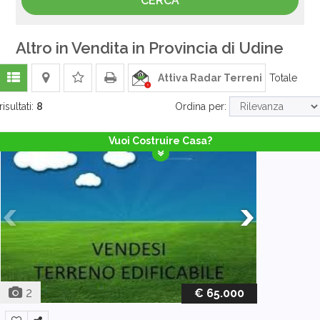
Altro in Vendita in Provincia di Udine
Attiva Radar Terreni
Totale
risultati:
8
Ordina per:
Vuoi Costruire Casa?
2
€ 65.000