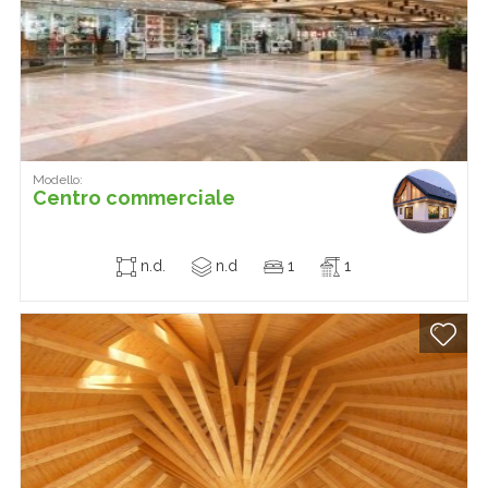
Modello:
Centro commerciale
n.d.
n.d
1
1