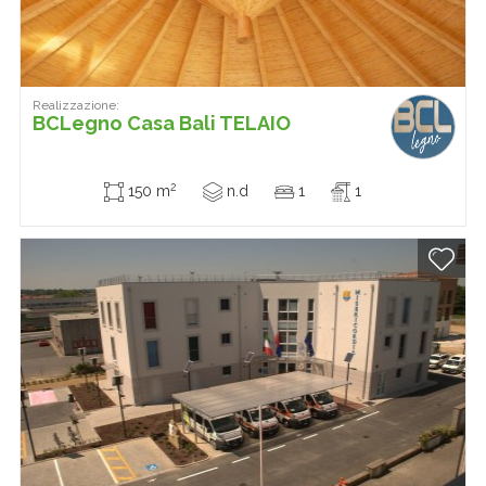
Realizzazione:
BCLegno Casa Bali TELAIO
2
150 m
n.d
1
1