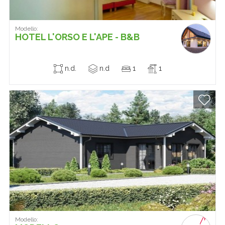
Modello:
HOTEL L'ORSO E L'APE - B&B
n.d.
n.d
1
1
Modello: