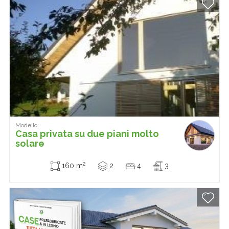
Modello:
Casa privata su due piani molto
solare
2
160 m
2
4
3