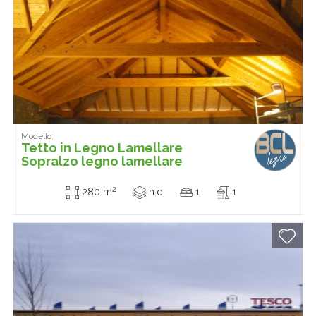
Modello:
Tetto in Legno Lamellare
Sopralzo legno lamellare
2
280 m
n.d
1
1