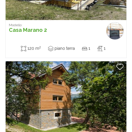
Modello:
Casa Marano 2
2
120 m
piano terra
1
1