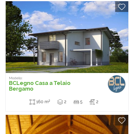
Modello:
BCLegno Casa a Telaio
Bergamo
2
160 m
2
5
2