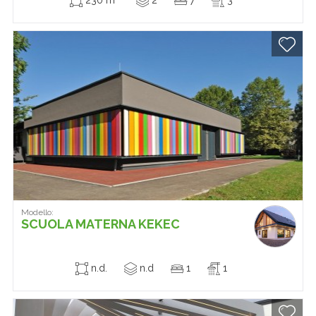
230 m
2
7
3
Modello:
SCUOLA MATERNA KEKEC
n.d.
n.d
1
1