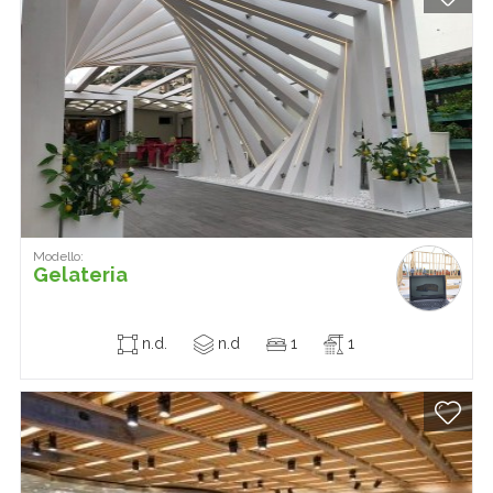
Modello:
Gelateria
n.d.
n.d
1
1