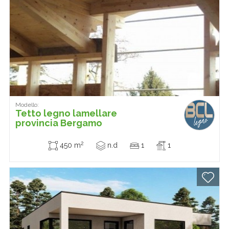
Modello:
Tetto legno lamellare
provincia Bergamo
2
450 m
n.d
1
1