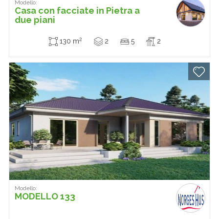
Modello:
Casa con facciate in Pietra a
due piani
2
130 m
2
5
2
Modello:
MODELLO 133