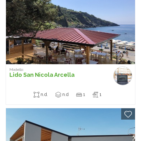
Modello:
Lido San Nicola Arcella
n.d.
n.d
1
1