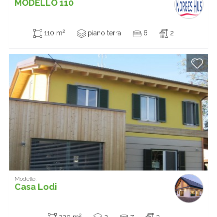
MODELLO 110
2
110 m
piano terra
6
2
Modello:
Casa Lodi
2