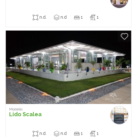
n.d.
n.d
1
1
Modello:
Lido Scalea
n.d.
n.d
1
1