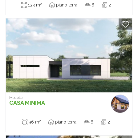
2
133 m
piano terra
6
2
Modello:
CASA MINIMA
2
96 m
piano terra
6
2