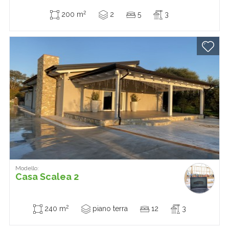
2
200 m
2
5
3
Modello:
Casa Scalea 2
2
240 m
piano terra
12
3