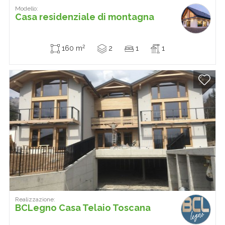
Modello:
Casa residenziale di montagna
2
160 m
2
1
1
Realizzazione:
BCLegno Casa Telaio Toscana