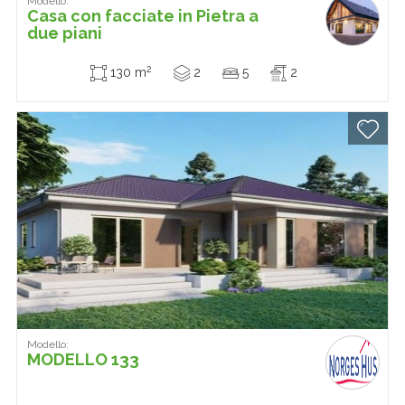
Modello:
Casa con facciate in Pietra a
due piani
2
130 m
2
5
2
Modello:
MODELLO 133