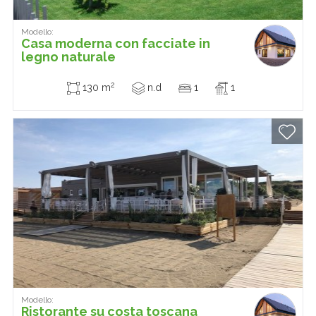
Modello:
Casa moderna con facciate in
legno naturale
2
130 m
n.d
1
1
Modello:
Ristorante su costa toscana