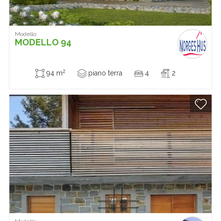
Modello:
MODELLO 94
2
94 m
piano terra
4
2