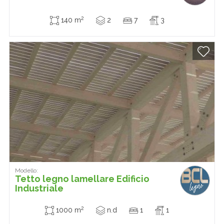
2
140 m
2
7
3
Modello:
Tetto legno lamellare Edificio
Industriale
2
1000 m
n.d
1
1