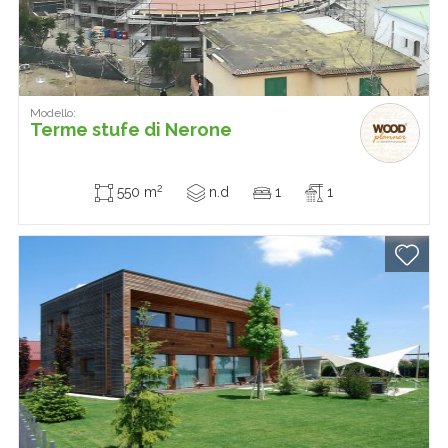
Modello:
Terme stufe di Nerone
2
550 m
n.d
1
1