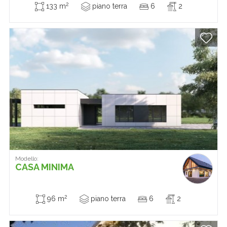
2
133 m
piano terra
6
2
Modello:
CASA MINIMA
2
96 m
piano terra
6
2