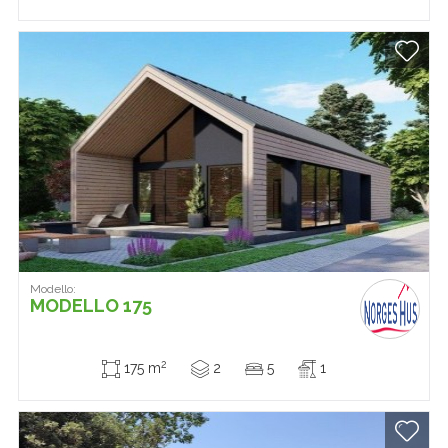
Modello:
MODELLO 175
2
175 m
2
5
1