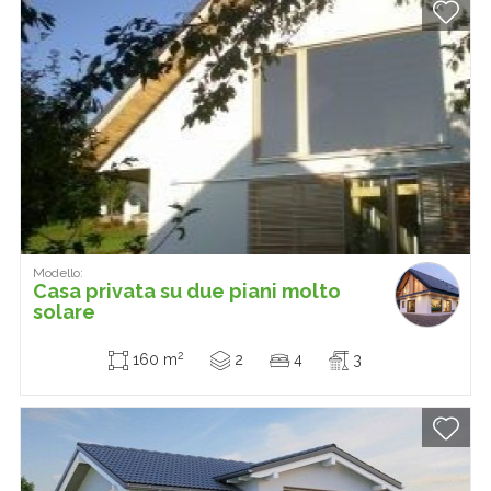
Modello:
Casa privata su due piani molto
solare
2
160 m
2
4
3