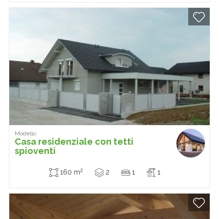
Modello:
Casa residenziale con tetti
spioventi
2
160 m
2
1
1