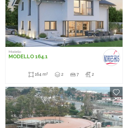
Modello:
MODELLO 164.1
2
164 m
2
7
2