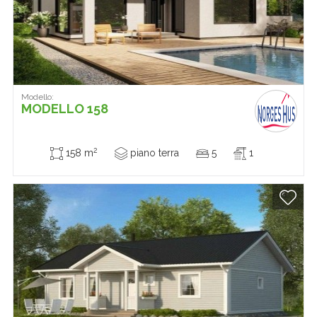
Modello:
MODELLO 158
2
158 m
piano terra
5
1