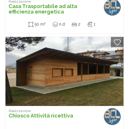
Realizzazione:
Casa Trasportabile ad alta
efficienza energetica
2
50 m
n.d
2
1
Realizzazione:
Chiosco Attività ricettiva