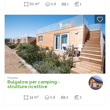
2
60 m
n.d
1
1
Modello:
Bulgalow per camping -
strutture ricettive
2
34 m
n.d
2
2