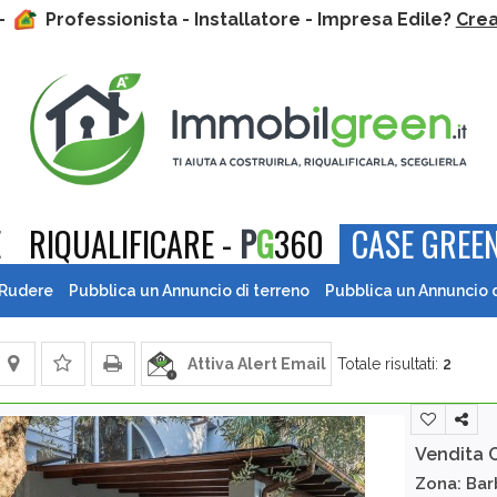
 -
Professionista - Installatore - Impresa Edile?
Crea 
E
RIQUALIFICARE -
P
G
360
CASE GREEN
 Rudere
Pubblica un Annuncio di terreno
Pubblica un Annuncio 
Attiva Alert Email
Totale risultati:
2
Vendita 
Zona: Bar