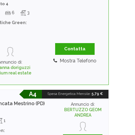
tto 4
6
3
stiche Green:
Contatta
Mostra Telefono
Annuncio di:
anna doriguzzi
ium real estate
A4
Spesa Energetica Mensile
:
5,79 €
ancata
Mestrino (PD)
Annuncio di:
BERTUZZO GEOM
ANDREA
1
en: