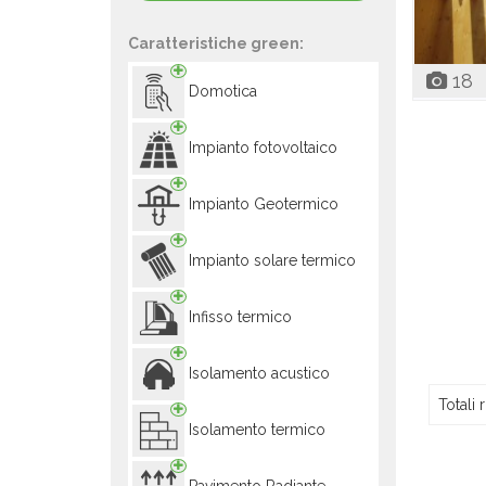
Caratteristiche green:
18
Domotica
Impianto fotovoltaico
Impianto Geotermico
Impianto solare termico
Infisso termico
Isolamento acustico
Totali r
Isolamento termico