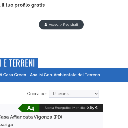
il tuo profilo gratis
Accedi / Registrati
 E TERRENI
di Casa Green
Analisi Geo-Ambientale del Terreno
Ordina per:
A4
Spesa Energetica Mensile
:
0,65 €
Casa Affiancata
Vigonza (PD)
bariga