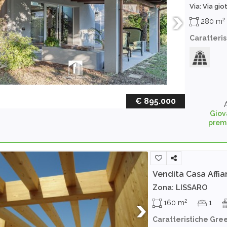
Via: Via gio
2
280 m
Caratteri
€ 895.000
Giov
prem
Vendita Casa Affi
Zona: LISSARO
2
160 m
1
Caratteristiche Gre