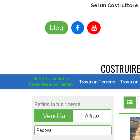
Sei un Costruttore
blog
COSTRUIR
Home Annunci
Trova un Terreno
Trova un
Case Green e Terreni
Raffina la tua ricerca
Vendita
Affitto