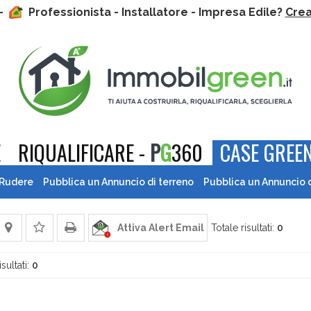
 -
Professionista - Installatore - Impresa Edile?
Crea 
E
RIQUALIFICARE -
P
G
360
CASE GREEN
 Rudere
Pubblica un Annuncio di terreno
Pubblica un Annuncio 
Attiva Alert Email
Totale risultati:
0
isultati:
0