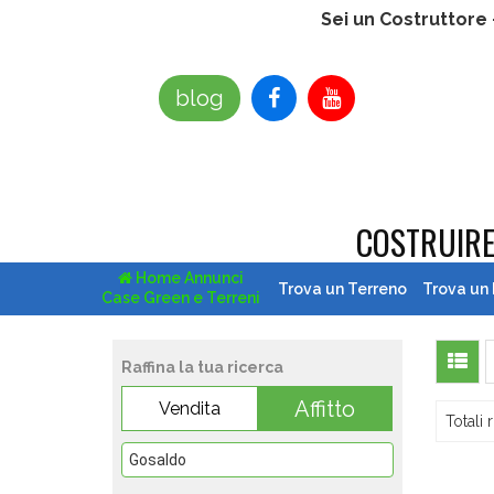
Sei un Costruttore
blog
COSTRUIR
Home Annunci
Trova un Terreno
Trova un
Case Green e Terreni
Raffina la tua ricerca
Affitto
Vendita
Totali r