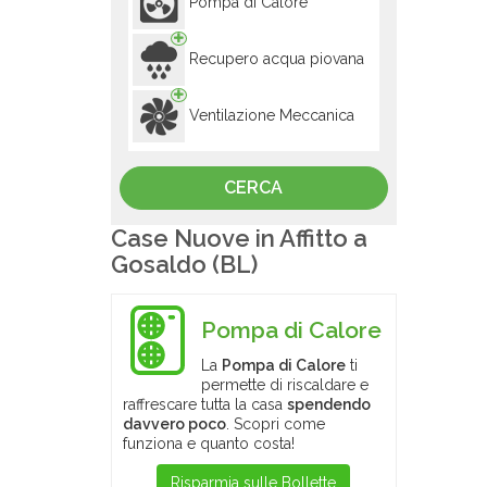
Pompa di Calore
Recupero acqua piovana
Ventilazione Meccanica
Case Nuove in Affitto a
Gosaldo (BL)
Pompa di Calore
La
Pompa di Calore
ti
permette di riscaldare e
raffrescare tutta la casa
spendendo
davvero poco
. Scopri come
funziona e quanto costa!
Risparmia sulle Bollette