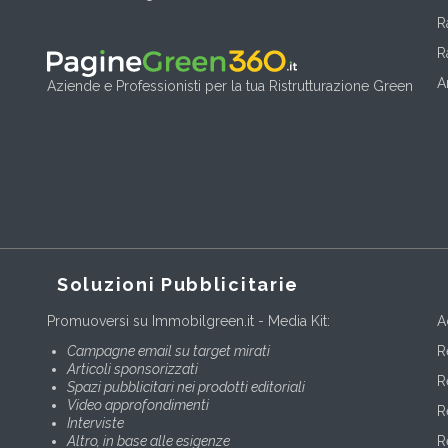
R
R
A
Aziende e Professionisti per la tua Ristrutturazione Green
Soluzioni Pubblicitarie
Promuoversi su Immobilgreen.it - Media Kit:
A
Campagne email su target mirati
R
Articoli sponsorizzati
R
Spazi pubblicitari nei prodotti editoriali
Video approfondimenti
R
Interviste
Altro, in base alle esigenze
R