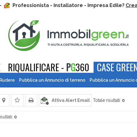
 -
Professionista - Installatore - Impresa Edile?
Crea 
E
RIQUALIFICARE -
P
G
360
CASE GREEN
 Rudere
Pubblica un Annuncio di terreno
Pubblica un Annuncio 
Attiva Alert Email
Totale risultati:
0
isultati:
0