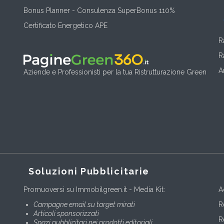
Bonus Planner - Consulenza SuperBonus 110%
Certificato Energetico APE
R
R
A
Aziende e Professionisti per la tua Ristrutturazione Green
Soluzioni Pubblicitarie
Promuoversi su Immobilgreen.it - Media Kit:
A
Campagne email su target mirati
R
Articoli sponsorizzati
R
Spazi pubblicitari nei prodotti editoriali