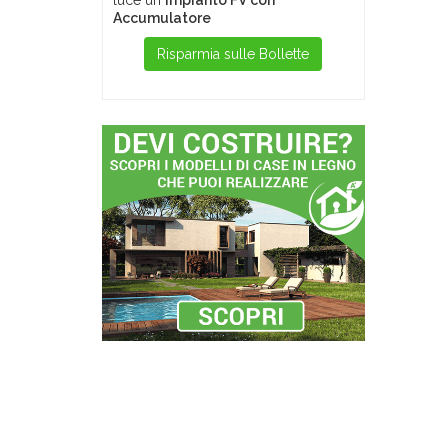
luce un
Impianto FV con
Accumulatore
Risparmia sulle Bollette