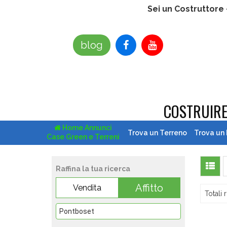
Sei un Costruttore
blog
COSTRUIR
Home Annunci
Trova un Terreno
Trova un
Case Green e Terreni
Raffina la tua ricerca
Affitto
Vendita
Totali r