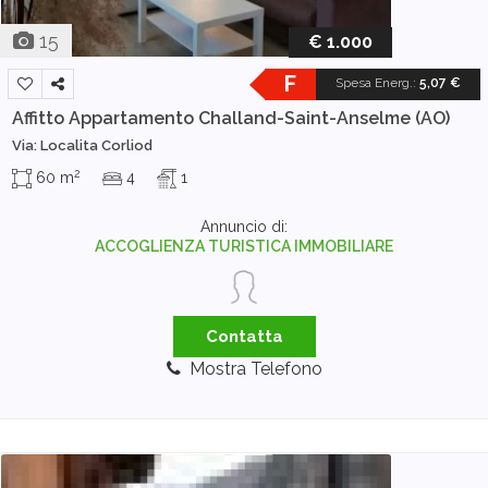
15
€ 1.000
F
Spesa Energ.
:
5,07 €
Affitto Appartamento
Challand-Saint-Anselme (AO)
Via: Localita Corliod
2
60 m
4
1
Annuncio di:
ACCOGLIENZA TURISTICA IMMOBILIARE
Contatta
Mostra Telefono