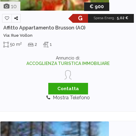
10
€ 900
G
Spesa Energ.
:
5,02 €
Affitto Appartamento
Brusson (AO)
Via: Rue Vollon
2
50 m
2
1
Annuncio di:
ACCOGLIENZA TURISTICA IMMOBILIARE
Contatta
Mostra Telefono