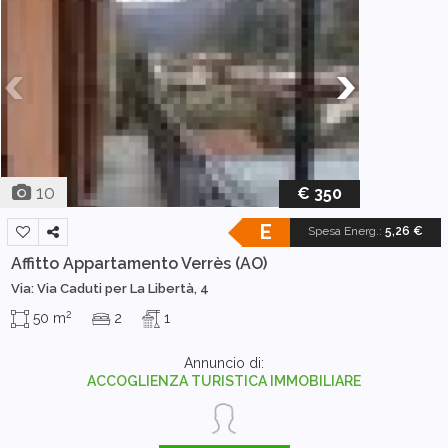
10
€ 350
E
Spesa Energ.
:
5,26 €
Affitto Appartamento
Verrès (AO)
Via: Via Caduti per La Libertà, 4
2
50 m
2
1
Annuncio di:
ACCOGLIENZA TURISTICA IMMOBILIARE