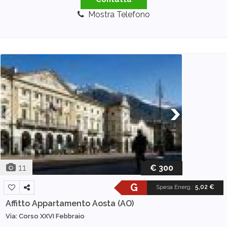
Mostra Telefono
11
€ 300
G
Spesa Energ.
:
5,02 €
Affitto Appartamento
Aosta (AO)
Via: Corso XXVI Febbraio