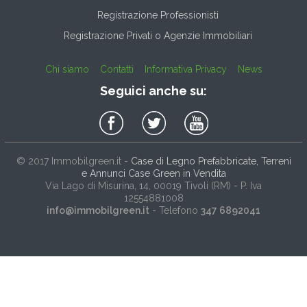
Registrazione Professionisti
Registrazione Privati o Agenzie Immobiliari
Chi siamo
Contatti
Informativa Privacy
News
Seguici anche su:
© 2017
Immobilgreen.it
-
Case di Legno Prefabbricate, Terreni
e Annunci Case Green in Vendita
Via Lago di Misurina, 14
, 00019
Tivoli
(
RM
) - P. Iva
12554881008
info@immobilgreen.it
- Telefono
347 6892041