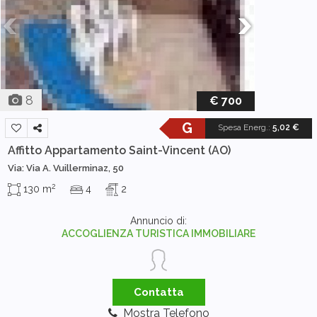
8
€ 700
G
Spesa Energ.
:
5,02 €
Affitto Appartamento
Saint-Vincent (AO)
Via: Via A. Vuillerminaz, 50
2
130 m
4
2
Annuncio di:
ACCOGLIENZA TURISTICA IMMOBILIARE
Contatta
Mostra Telefono