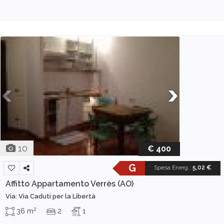
10
€ 400
G
Spesa Energ.
:
5,02 €
Affitto Appartamento
Verrès (AO)
Via: Via Caduti per la Libertà
2
36 m
2
1