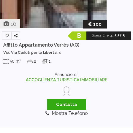
10
€ 100
B
Spesa Energ.
:
5,57 €
Affitto Appartamento
Verrès (AO)
Via: Via Caduti per la Libertà, 4
2
50 m
2
1
Annuncio di:
ACCOGLIENZA TURISTICA IMMOBILIARE
Contatta
Mostra Telefono