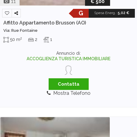
11
€ 500
G
Spesa Energ.
:
5,02 €
Affitto Appartamento
Brusson (AO)
Via: Rue Fontaine
2
50 m
2
1
Annuncio di:
ACCOGLIENZA TURISTICA IMMOBILIARE
Contatta
Mostra Telefono