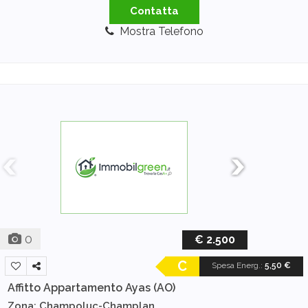
Contatta
Mostra Telefono
0
€ 2.500
C
Spesa Energ.
:
5,50 €
Affitto Appartamento
Ayas (AO)
Zona: Champoluc-Champlan