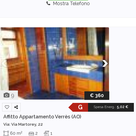
Mostra Telefono
9
€ 360
G
Spesa Energ.
:
5,02 €
Affitto Appartamento
Verrès (AO)
Via: Via Martorey, 22
2
60 m
2
1