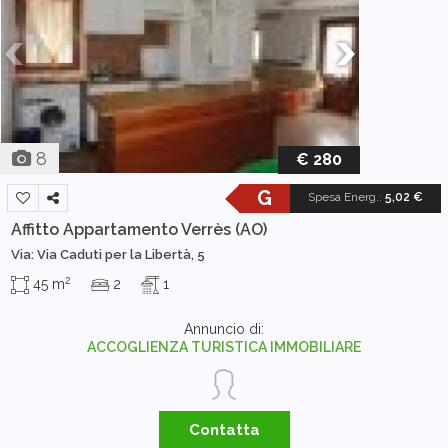
8
€ 280
G
Spesa Energ.
:
5,02 €
Affitto Appartamento
Verrès (AO)
Via: Via Caduti per la Libertà, 5
2
45 m
2
1
Annuncio di:
ACCOGLIENZA TURISTICA IMMOBILIARE
Contatta