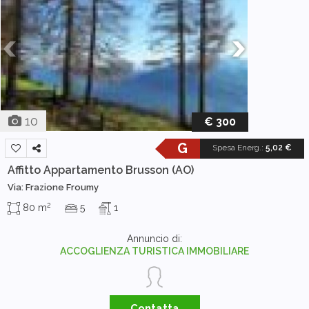
10
€ 300
G
Spesa Energ.
:
5,02 €
Affitto Appartamento
Brusson (AO)
Via: Frazione Froumy
2
80 m
5
1
Annuncio di:
ACCOGLIENZA TURISTICA IMMOBILIARE
Contatta