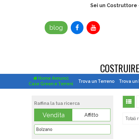
Sei un Costruttore
blog
COSTRUIR
Home Annunci
Trova un Terreno
Trova un
Case Green e Terreni
Raffina la tua ricerca
Vendita
Affitto
Totali r