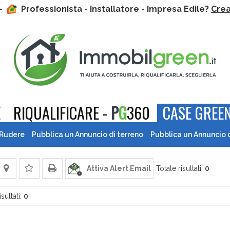
 -
Professionista - Installatore - Impresa Edile?
Crea 
E
RIQUALIFICARE -
P
G
360
CASE GREEN
 Rudere
Pubblica un Annuncio di terreno
Pubblica un Annuncio 
Attiva Alert Email
Totale risultati:
0
isultati:
0