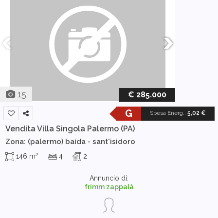
15
€ 285.000
G
Spesa Energ.
:
5,02 €
Vendita Villa Singola
Palermo (PA)
Zona: (palermo) baida - sant'isidoro
2
146 m
4
2
Annuncio di:
frimm zappalà