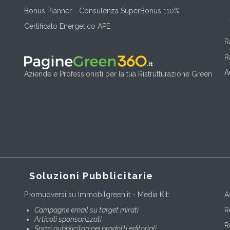
Bonus Planner - Consulenza SuperBonus 110%
Certificato Energetico APE
R
R
A
Aziende e Professionisti per la tua Ristrutturazione Green
Soluzioni Pubblicitarie
Promuoversi su Immobilgreen.it - Media Kit:
A
Campagne email su target mirati
R
Articoli sponsorizzati
R
Spazi pubblicitari nei prodotti editoriali