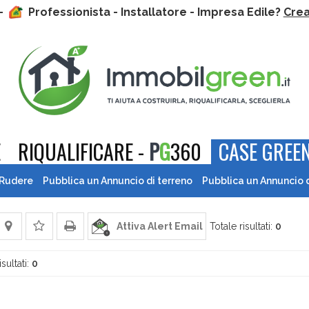
 -
Professionista - Installatore - Impresa Edile?
Crea 
E
RIQUALIFICARE -
P
G
360
CASE GREEN
 Rudere
Pubblica un Annuncio di terreno
Pubblica un Annuncio 
Attiva Alert Email
Totale risultati:
0
isultati:
0