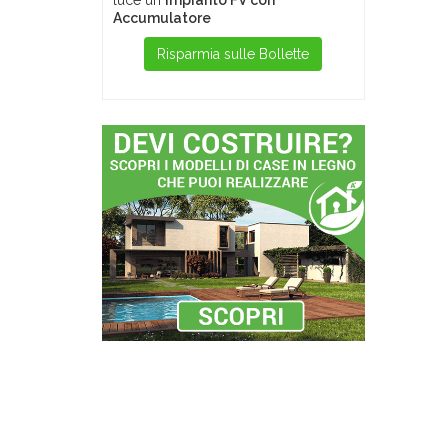
luce un
Impianto FV con
Accumulatore
Risparmia sulle Bollette