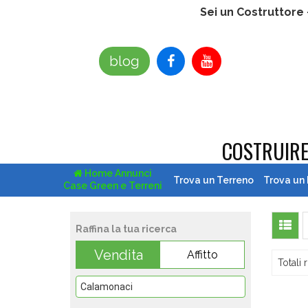
Sei un Costruttore
blog
COSTRUIR
Home Annunci
Trova un Terreno
Trova un
Case Green e Terreni
Raffina la tua ricerca
Vendita
Affitto
Totali r