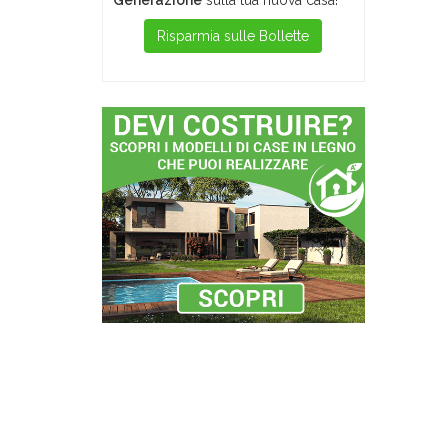
Generazione
sulla tua nuova casa!
Risparmia sulle Bollette