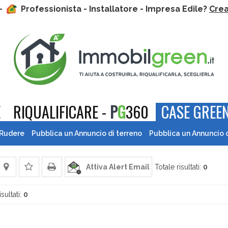
 -
Professionista - Installatore - Impresa Edile?
Crea 
E
RIQUALIFICARE -
P
G
360
CASE GREEN
 Rudere
Pubblica un Annuncio di terreno
Pubblica un Annuncio 
Attiva Alert Email
Totale risultati:
0
isultati:
0