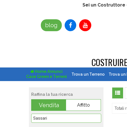
Sei un Costruttore
blog
COSTRUIR
Home Annunci
Trova un Terreno
Trova un
Case Green e Terreni
Raffina la tua ricerca
Vendita
Affitto
Totali r