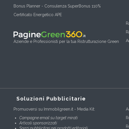
Bonus Planner - Consulenza SuperBonus 110%
Certificato Energetico APE
R
R
A
Aziende e Professionisti per la tua Ristrutturazione Green
Soluzioni Pubblicitarie
Promuoversi su Immobilgreen.it - Media Kit:
A
Campagne email su target mirati
R
Articoli sponsorizzati
R
Spazi pubblicitari nei prodotti editoriali