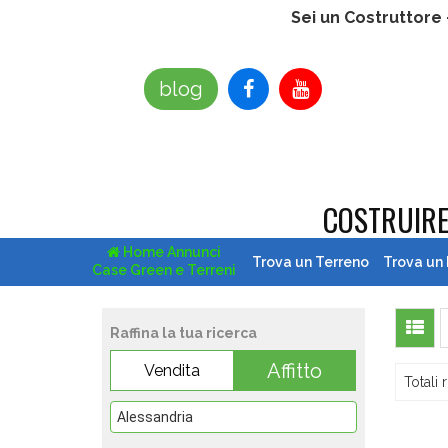
Sei un Costruttore
blog
COSTRUIR
Home Annunci
Trova un Terreno
Trova un
Case Green e Terreni
Raffina la tua ricerca
Affitto
Vendita
Totali r