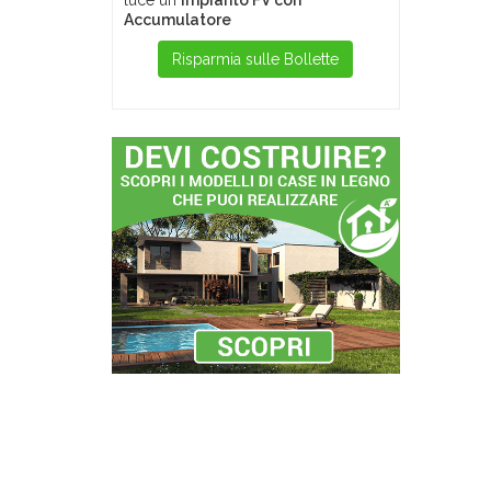
luce un
Impianto FV con
Accumulatore
Risparmia sulle Bollette