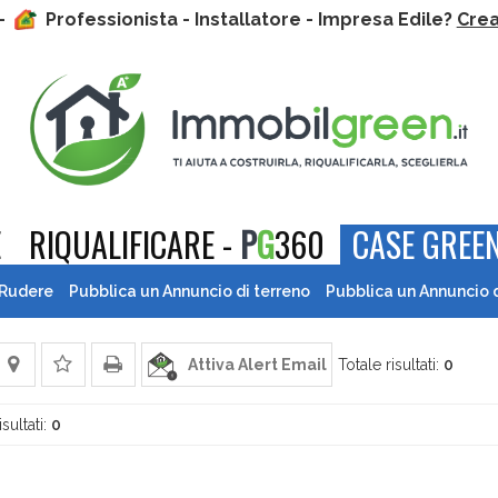
 -
Professionista - Installatore - Impresa Edile?
Crea 
E
RIQUALIFICARE -
P
G
360
CASE GREEN
 Rudere
Pubblica un Annuncio di terreno
Pubblica un Annuncio 
Attiva Alert Email
Totale risultati:
0
isultati:
0