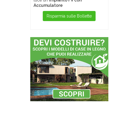
luce un
Impianto FV con
Accumulatore
Risparmia sulle Bollette