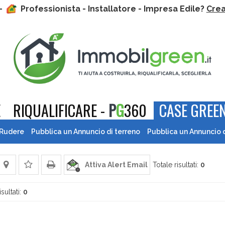
 -
Professionista - Installatore - Impresa Edile?
Crea 
E
RIQUALIFICARE -
P
G
360
CASE GREEN
 Rudere
Pubblica un Annuncio di terreno
Pubblica un Annuncio 
Attiva Alert Email
Totale risultati:
0
isultati:
0