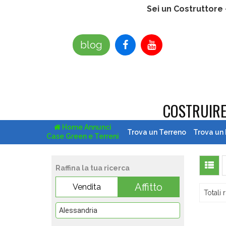
Sei un Costruttore
blog
COSTRUIR
Home Annunci
Trova un Terreno
Trova un
Case Green e Terreni
Raffina la tua ricerca
Affitto
Vendita
Totali r