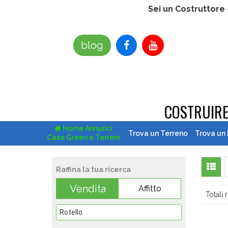
Sei un Costruttore
blog
COSTRUIR
Home Annunci
Trova un Terreno
Trova un
Case Green e Terreni
Raffina la tua ricerca
Vendita
Affitto
Totali r