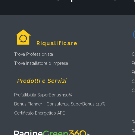
Riqualificare
Trova Professionista
C
Trova Installatore o Impresa
P
P
Prodotti e Servizi
C
C
Prefattibilità SuperBonus 110%
Bonus Planner - Consulenza SuperBonus 110%
Certificato Energetico APE
R
R