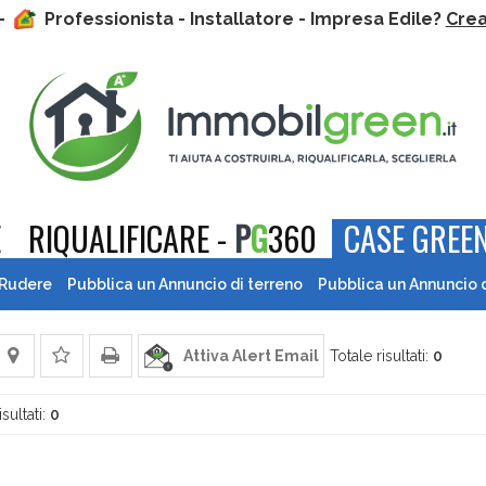
 -
Professionista - Installatore - Impresa Edile?
Crea 
E
RIQUALIFICARE -
P
G
360
CASE GREEN
 Rudere
Pubblica un Annuncio di terreno
Pubblica un Annuncio 
Attiva Alert Email
Totale risultati:
0
isultati:
0