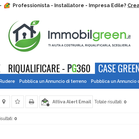
 -
Professionista - Installatore - Impresa Edile?
Crea 
E
RIQUALIFICARE -
P
G
360
CASE GREEN
 Rudere
Pubblica un Annuncio di terreno
Pubblica un Annuncio 
Attiva Alert Email
Totale risultati:
0
isultati:
0