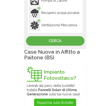
Pompa di Calore
Recupero acqua piovana
Ventilazione Meccanica
Case Nuove in Affitto a
Paitone (BS)
Impianto
Fotovoltaico?
Liberati dal peso delle bollette!
Installa
Pannelli Solari di Ultima
Generazione
sulla tua nuova casa!
Risparmia sulle Bollette