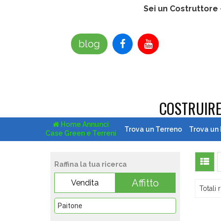
Sei un Costruttore
blog
COSTRUIR
Home Annunci
Trova un Terreno
Trova un
Case Green e Terreni
Raffina la tua ricerca
Affitto
Vendita
Totali r