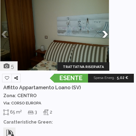
5
TRATTATIVA RISERVATA
ESENTE
Spesa Energ.
:
5,02 €
Affitto Appartamento
Loano (SV)
Zona: CENTRO
Via: CORSO EUROPA
2
65 m
3
2
Caratteristiche Green: