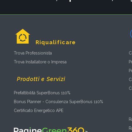
Riqualificare
Trova Professionista
C
Trova Installatore o Impresa
P
P
Prodotti e Servizi
C
C
Prefattibilità SuperBonus 110%
Bonus Planner - Consulenza SuperBonus 110%
Certificato Energetico APE
R
R