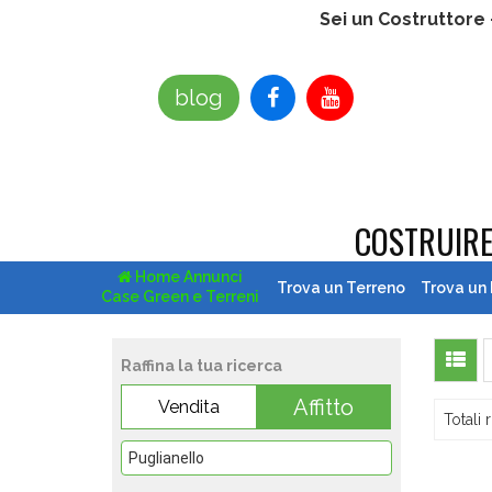
Sei un Costruttore
blog
COSTRUIR
Home Annunci
Trova un Terreno
Trova un
Case Green e Terreni
Raffina la tua ricerca
Affitto
Vendita
Totali r