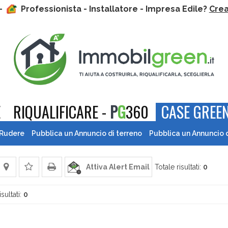
 -
Professionista - Installatore - Impresa Edile?
Crea 
E
RIQUALIFICARE -
P
G
360
CASE GREEN
 Rudere
Pubblica un Annuncio di terreno
Pubblica un Annuncio 
Attiva Alert Email
Totale risultati:
0
isultati:
0