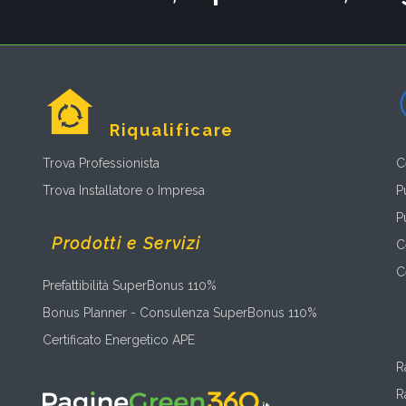
Riqualificare
Trova Professionista
C
Trova Installatore o Impresa
P
P
Prodotti e Servizi
C
C
Prefattibilità SuperBonus 110%
Bonus Planner - Consulenza SuperBonus 110%
Certificato Energetico APE
R
R