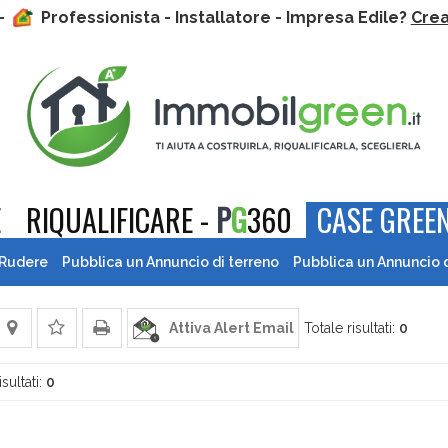
 -
Professionista - Installatore - Impresa Edile?
Crea 
E
RIQUALIFICARE -
P
G
360
CASE GREEN
 Rudere
Pubblica un Annuncio di terreno
Pubblica un Annuncio 
Attiva Alert Email
Totale risultati:
0
isultati:
0