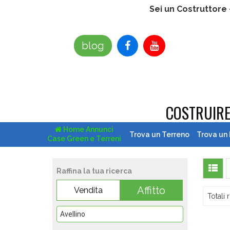
Sei un Costruttore
blog
COSTRUIR
Home Annunci
Trova un Terreno
Trova un
Case Green e Terreni
Raffina la tua ricerca
Affitto
Vendita
Totali r