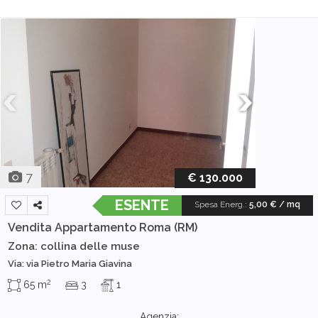
7
€ 130.000
ESENTE
Spesa Energ.
:
5,00 € / mq
Vendita Appartamento
Roma (RM)
Zona: collina delle muse
Via: via Pietro Maria Giavina
2
65 m
3
1
Agenzia: