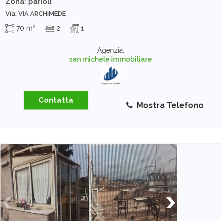
Zona: parioli
Via: VIA ARCHIMEDE
2
70 m
2
1
Agenzia:
san michele immobiliare
Contatta
Mostra Telefono