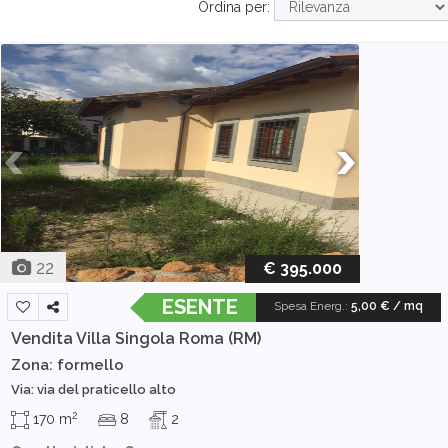
Ordina per:
22
€ 395.000
ESENTE
Spesa Energ.
:
5,00 € / mq
Vendita Villa Singola
Roma (RM)
Zona: formello
Via: via del praticello alto
2
170 m
8
2