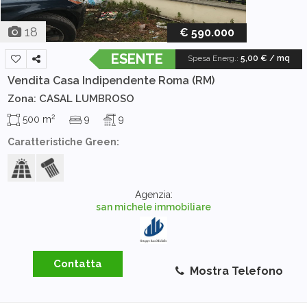
18
€ 590.000
ESENTE
Spesa Energ.
:
5,00 € / mq
Vendita Casa Indipendente
Roma (RM)
Zona: CASAL LUMBROSO
2
500 m
9
9
Caratteristiche Green:
Agenzia:
san michele immobiliare
Contatta
Mostra Telefono