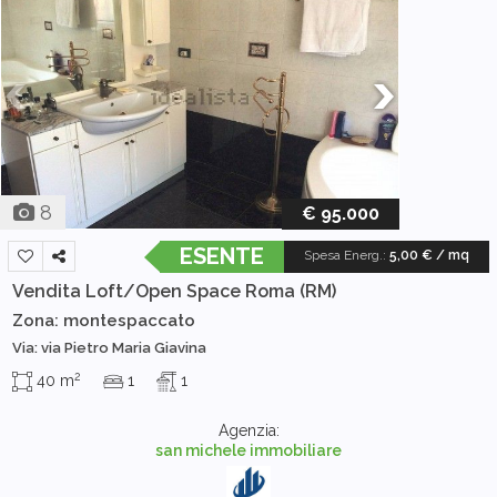
8
€ 95.000
ESENTE
Spesa Energ.
:
5,00 € / mq
Vendita Loft/Open Space
Roma (RM)
Zona: montespaccato
Via: via Pietro Maria Giavina
2
40 m
1
1
Agenzia:
san michele immobiliare