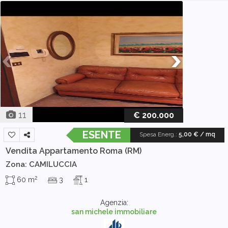
11
€ 200.000
ESENTE
Spesa Energ.
:
5,00 € / mq
Vendita Appartamento
Roma (RM)
Zona: CAMILUCCIA
2
60 m
3
1
Agenzia:
san michele immobiliare