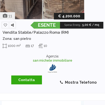
11
€ 4.200.000
ESENTE
Spesa Energ.
:
5,00 € / mq
Vendita Stabile/Palazzo
Roma (RM)
Zona: san pietro
2
1000 m
17
10
Agenzia:
san michele immobiliare
Contatta
Mostra Telefono