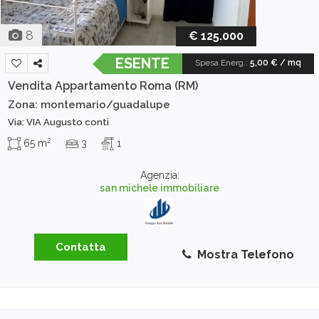
8
€ 125.000
ESENTE
Spesa Energ.
:
5,00 € / mq
Vendita Appartamento
Roma (RM)
Zona: montemario/guadalupe
Via: VIA Augusto conti
2
65 m
3
1
Agenzia:
san michele immobiliare
Contatta
Mostra Telefono