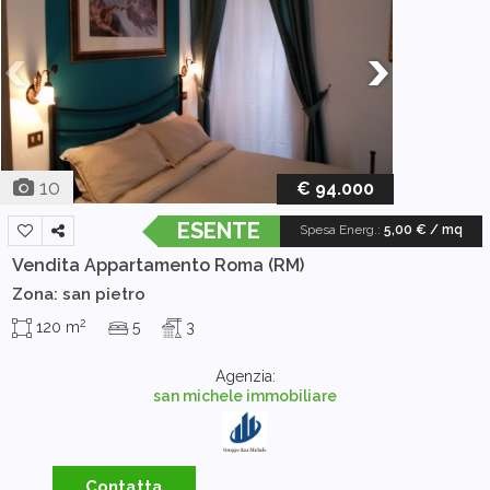
10
€ 94.000
ESENTE
Spesa Energ.
:
5,00 € / mq
Vendita Appartamento
Roma (RM)
Zona: san pietro
2
120 m
5
3
Agenzia:
san michele immobiliare
Contatta