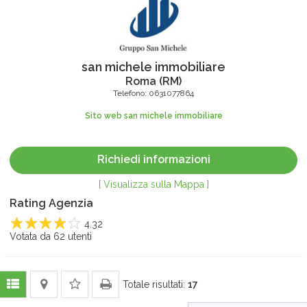
san michele immobiliare
Roma
(
RM
)
Telefono:
0631077864
Sito web san michele immobiliare
Richiedi informazioni
[ Visualizza sulla Mappa ]
Rating Agenzia
4.32
1
Votata da
2
3
4
62
utenti
5
Totale risultati:
17