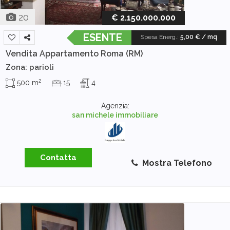
20
€ 2.150.000.000
ESENTE
Spesa Energ.
:
5,00 € / mq
Vendita Appartamento
Roma (RM)
Zona: parioli
2
500 m
15
4
Agenzia:
san michele immobiliare
Contatta
Mostra Telefono