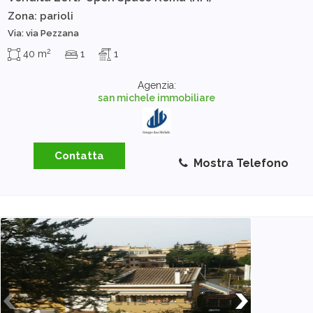
Zona: parioli
Via: via Pezzana
2
40 m
1
1
Agenzia:
san michele immobiliare
Contatta
Mostra Telefono