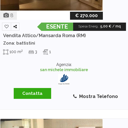
8
€ 270.000
ESENTE
Spesa Energ.
:
5,00 € / mq
Vendita Attico/Mansarda
Roma (RM)
Zona: battistini
2
100 m
3
1
Agenzia:
san michele immobiliare
Contatta
Mostra Telefono