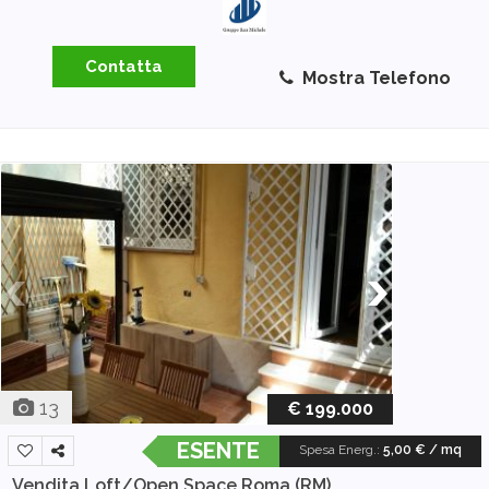
Contatta
Mostra Telefono
13
€ 199.000
ESENTE
Spesa Energ.
:
5,00 € / mq
Vendita Loft/Open Space
Roma (RM)