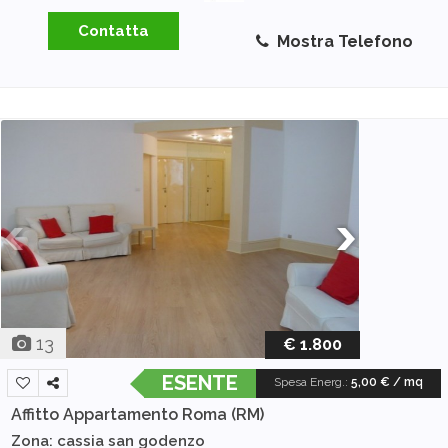
Contatta
Mostra Telefono
13
€ 1.800
ESENTE
Spesa Energ.
:
5,00 € / mq
Affitto Appartamento
Roma (RM)
Zona: cassia san godenzo