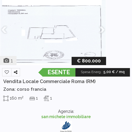
1
€ 800.000
ESENTE
Spesa Energ.
:
5,00 € / mq
Vendita Locale Commerciale
Roma (RM)
Zona: corso francia
2
160 m
1
1
Agenzia:
san michele immobiliare