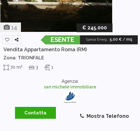
14
€ 245.000
ESENTE
Spesa Energ.
:
5,00 € / mq
Vendita Appartamento
Roma (RM)
Zona: TRIONFALE
2
70 m
3
1
Agenzia:
san michele immobiliare
Contatta
Mostra Telefono