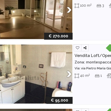
2
100 m
3
€ 270.000
Vendita Loft/Ope
Zona: montespacc
Via: via Pietro Maria Gi
2
40 m
1
€ 95.000