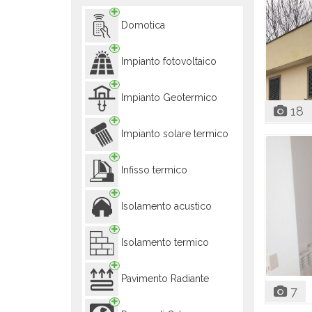
Domotica
Impianto fotovoltaico
Impianto Geotermico
18
Impianto solare termico
Infisso termico
Isolamento acustico
Isolamento termico
Pavimento Radiante
7