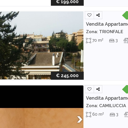
€ 199.000
Vendita Appartam
Zona: TRIONFALE
2
70 m
3
€ 245.000
Vendita Appartam
Zona: CAMILUCCIA
2
60 m
3