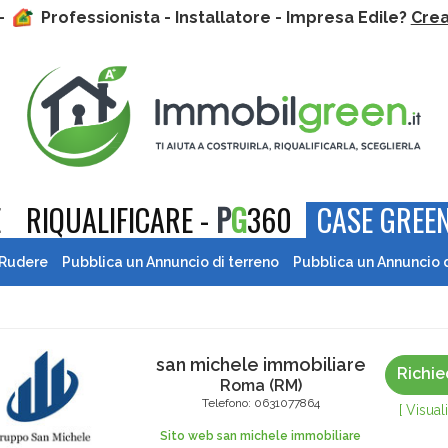
 -
Professionista - Installatore - Impresa Edile?
Crea 
E
RIQUALIFICARE -
P
G
360
CASE GREEN
 Rudere
Pubblica un Annuncio di terreno
Pubblica un Annuncio 
san michele immobiliare
Richie
Roma
(
RM
)
Telefono:
0631077864
[ Visua
Sito web san michele immobiliare