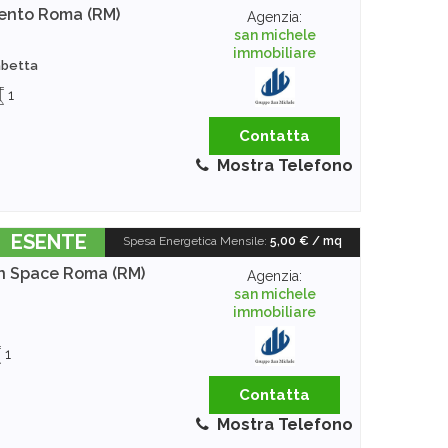
ento
Roma (RM)
Agenzia:
san michele
immobiliare
sabetta
1
Contatta
Mostra Telefono
ESENTE
Spesa Energetica Mensile
:
5,00 € / mq
n Space
Roma (RM)
Agenzia:
san michele
immobiliare
1
Contatta
Mostra Telefono