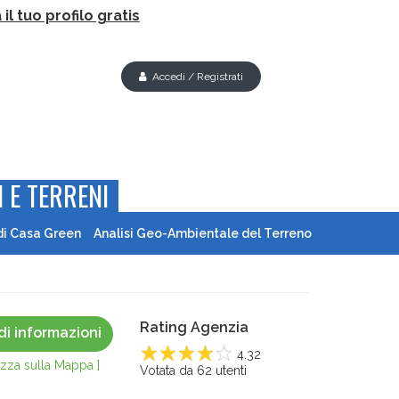
il tuo profilo gratis
Accedi / Registrati
 E TERRENI
di Casa Green
Analisi Geo-Ambientale del Terreno
Rating Agenzia
di informazioni
4.32
lizza sulla Mappa ]
1
Votata da
2
3
4
62
utenti
5