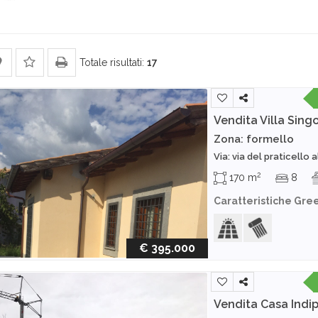
Totale risultati:
17
Vendita Villa Sing
Zona: formello
Via: via del praticello 
2
170 m
8
Caratteristiche Gre
€ 395.000
Vendita Casa Ind