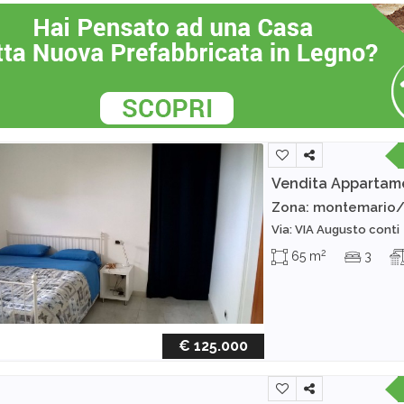
Vendita Appartam
Zona: montemario
Via: VIA Augusto conti
2
65 m
3
€ 125.000