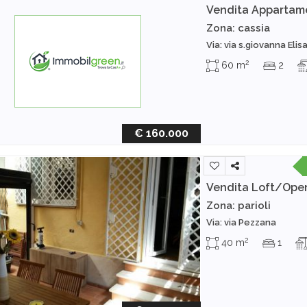
Vendita Appartam
Zona: cassia
Via: via s.giovanna Eli
2
60 m
2
€ 160.000
Vendita Loft/Ope
Zona: parioli
Via: via Pezzana
2
40 m
1