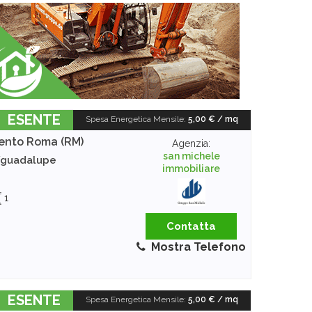
ESENTE
Spesa Energetica Mensile
:
5,00 € / mq
ento
Roma (RM)
Agenzia:
san michele
/guadalupe
immobiliare
1
Contatta
Mostra Telefono
ESENTE
Spesa Energetica Mensile
:
5,00 € / mq