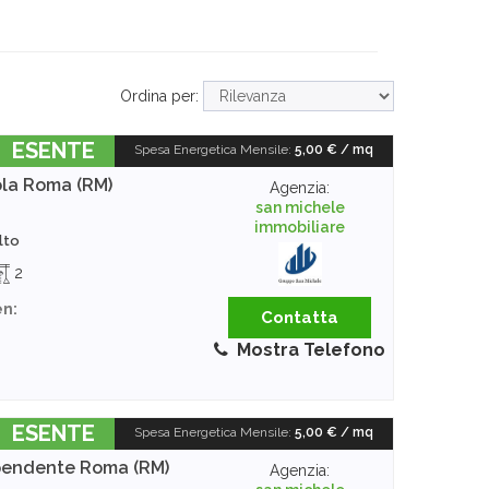
Ordina per:
ESENTE
Spesa Energetica Mensile
:
5,00 € / mq
ola
Roma (RM)
Agenzia:
san michele
immobiliare
alto
2
en:
Contatta
Mostra Telefono
ESENTE
Spesa Energetica Mensile
:
5,00 € / mq
ipendente
Roma (RM)
Agenzia: