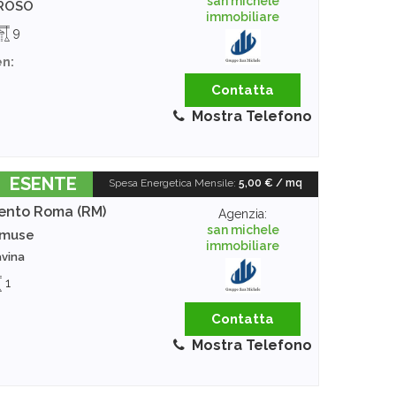
san michele
BROSO
immobiliare
9
en:
Contatta
Mostra Telefono
ESENTE
Spesa Energetica Mensile
:
5,00 € / mq
ento
Roma (RM)
Agenzia:
san michele
e muse
immobiliare
avina
1
Contatta
Mostra Telefono