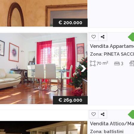
€ 200.000
Vendita Appartam
Zona: PINETA SAC
2
70 m
3
€ 269.000
Vendita Attico/M
Zona: battistini