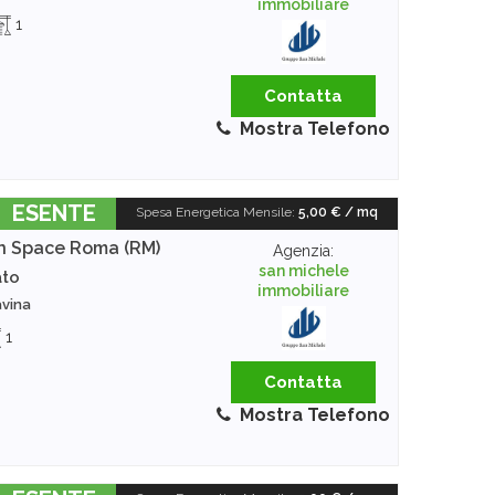
immobiliare
1
Contatta
Mostra Telefono
ESENTE
Spesa Energetica Mensile
:
5,00 € / mq
n Space
Roma (RM)
Agenzia:
san michele
ato
immobiliare
avina
1
Contatta
Mostra Telefono