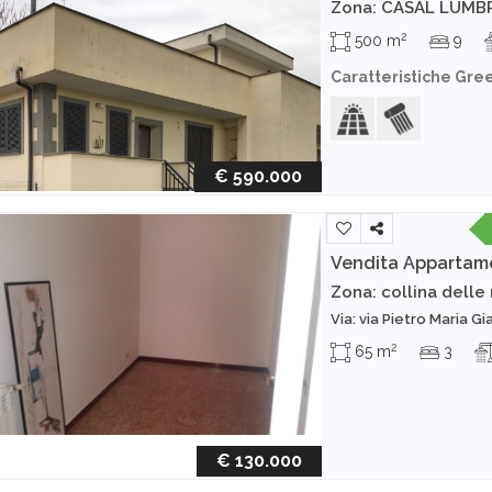
Zona: CASAL LUM
2
500 m
9
Caratteristiche Gre
€ 590.000
Vendita Appartam
Zona: collina dell
Via: via Pietro Maria Gi
2
65 m
3
€ 130.000