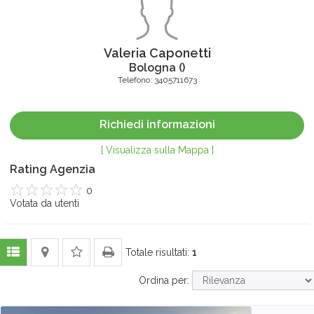
Valeria Caponetti
Bologna
(
)
Telefono:
3405711673
Richiedi informazioni
[ Visualizza sulla Mappa ]
Rating Agenzia
0
1
Votata da
2
3
4
utenti
5
Totale risultati:
1
Ordina per: