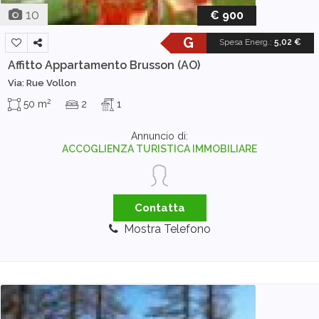
10
€ 900
G
Spesa Energ.
:
5,02 €
Affitto Appartamento
Brusson (AO)
Via: Rue Vollon
2
50 m
2
1
Annuncio di:
ACCOGLIENZA TURISTICA IMMOBILIARE
Contatta
Mostra Telefono