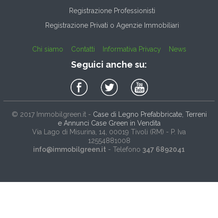
Registrazione Professionisti
Registrazione Privati o Agenzie Immobiliari
Chi siamo
Contatti
Informativa Privacy
News
Seguici anche su:
© 2017
Immobilgreen.it
-
Case di Legno Prefabbricate, Terreni
e Annunci Case Green in Vendita
Via Lago di Misurina, 14
, 00019
Tivoli
(
RM
) - P. Iva
12554881008
info@immobilgreen.it
- Telefono
347 6892041