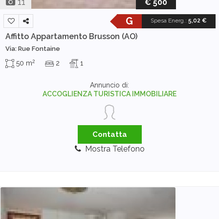
11
€ 500
G
Spesa Energ.
:
5,02 €
Affitto Appartamento
Brusson (AO)
Via: Rue Fontaine
2
50 m
2
1
Annuncio di:
ACCOGLIENZA TURISTICA IMMOBILIARE
Contatta
Mostra Telefono