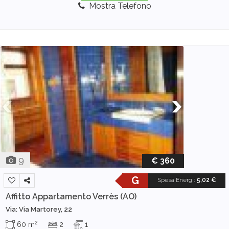
Mostra Telefono
9
€ 360
G
Spesa Energ.
:
5,02 €
Affitto Appartamento
Verrès (AO)
Via: Via Martorey, 22
2
60 m
2
1