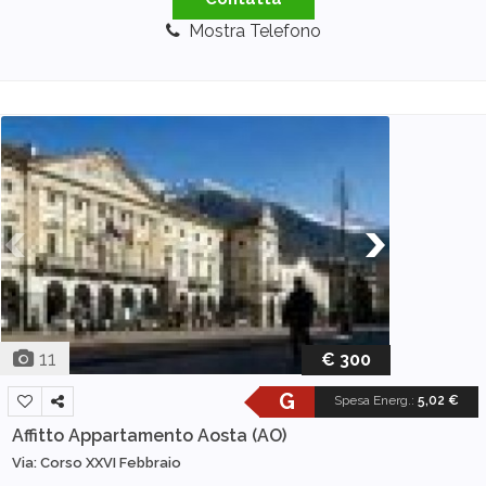
Mostra Telefono
11
€ 300
G
Spesa Energ.
:
5,02 €
Affitto Appartamento
Aosta (AO)
Via: Corso XXVI Febbraio