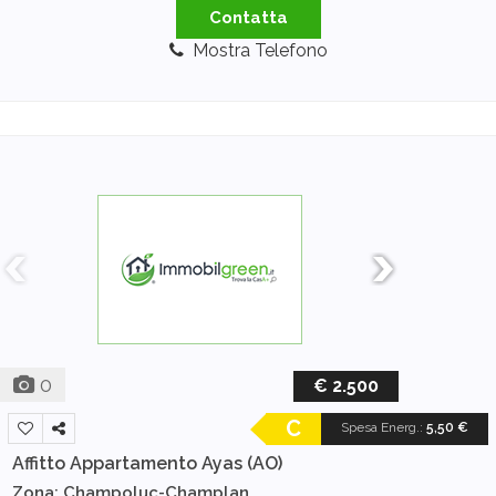
Contatta
Mostra Telefono
0
€ 2.500
C
Spesa Energ.
:
5,50 €
Affitto Appartamento
Ayas (AO)
Zona: Champoluc-Champlan