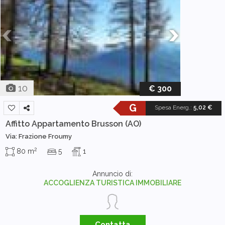
10
€ 300
G
Spesa Energ.
:
5,02 €
Affitto Appartamento
Brusson (AO)
Via: Frazione Froumy
2
80 m
5
1
Annuncio di:
ACCOGLIENZA TURISTICA IMMOBILIARE
Contatta