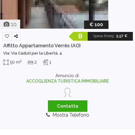
10
€ 100
B
Spesa Energ.
:
5,57 €
Affitto Appartamento
Verrès (AO)
Via: Via Caduti per la Libertà, 4
2
50 m
2
1
Annuncio di:
ACCOGLIENZA TURISTICA IMMOBILIARE
Contatta
Mostra Telefono