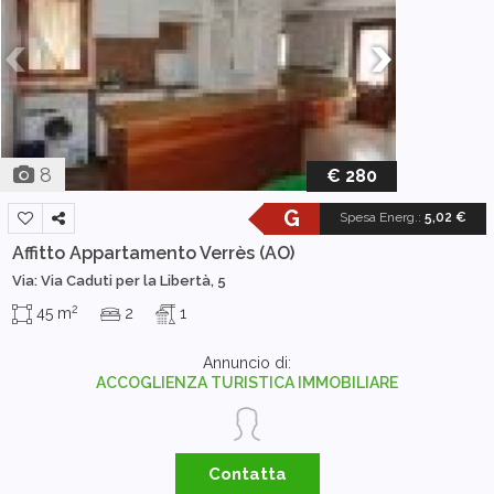
8
€ 280
G
Spesa Energ.
:
5,02 €
Affitto Appartamento
Verrès (AO)
Via: Via Caduti per la Libertà, 5
2
45 m
2
1
Annuncio di:
ACCOGLIENZA TURISTICA IMMOBILIARE
Contatta