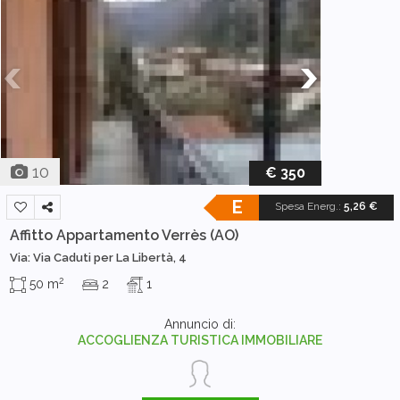
10
€ 350
E
Spesa Energ.
:
5,26 €
Affitto Appartamento
Verrès (AO)
Via: Via Caduti per La Libertà, 4
2
50 m
2
1
Annuncio di:
ACCOGLIENZA TURISTICA IMMOBILIARE