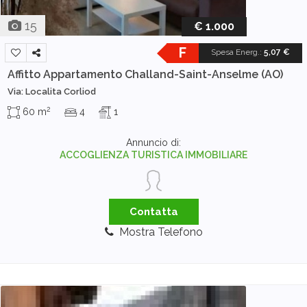
15
€ 1.000
F
Spesa Energ.
:
5,07 €
Affitto Appartamento
Challand-Saint-Anselme (AO)
Via: Localita Corliod
2
60 m
4
1
Annuncio di:
ACCOGLIENZA TURISTICA IMMOBILIARE
Contatta
Mostra Telefono