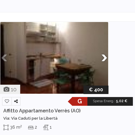
10
€ 400
G
Spesa Energ.
:
5,02 €
Affitto Appartamento
Verrès (AO)
Via: Via Caduti per la Libertà
2
36 m
2
1