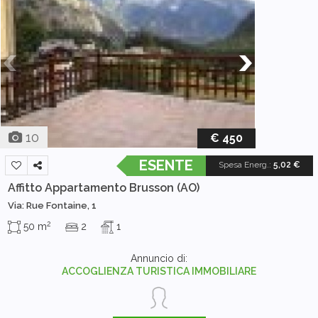
10
€ 450
ESENTE
Spesa Energ.
:
5,02 €
Affitto Appartamento
Brusson (AO)
Via: Rue Fontaine, 1
2
50 m
2
1
Annuncio di:
ACCOGLIENZA TURISTICA IMMOBILIARE