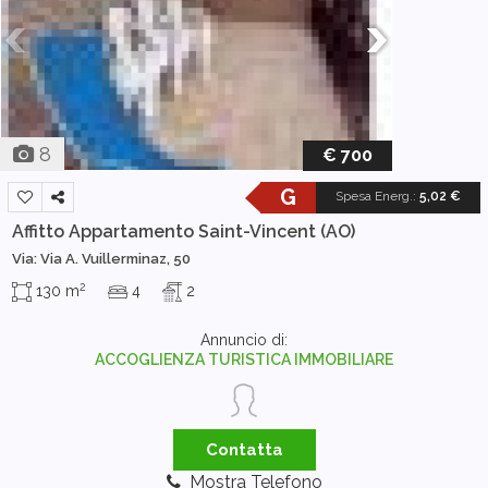
8
€ 700
G
Spesa Energ.
:
5,02 €
Affitto Appartamento
Saint-Vincent (AO)
Via: Via A. Vuillerminaz, 50
2
130 m
4
2
Annuncio di:
ACCOGLIENZA TURISTICA IMMOBILIARE
Contatta
Mostra Telefono