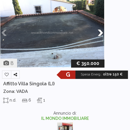
8
€ 350.000
G
Spesa Energ.
:
oltre 150 €
Affitto Villa Singola
(LI)
Zona: VADA
n.d.
6
1
Annuncio di:
IL MONDO IMMOBILIARE