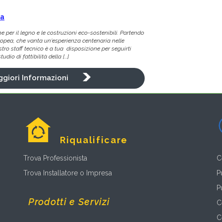
ta
e per il legno e le costruzioni eco-sostenibili. Partendo
ropea, che vanta un'esperienza centenaria nelle
ostro staff tecnico è a tua disposizione per seguirti
dio di fattibilità della [...]
giori Informazioni
Riqualificare
Trova Professionista
C
Trova Installatore o Impresa
P
P
Prodotti e Servizi
C
C