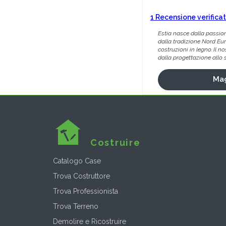
1 Recensione verifica
Estia nasce dalla passion
dalla tradizione Nord Eu
costruzioni in legno. Il n
dalla progettazione allo stu
Mag
Costruire
Catalogo Case
Trova Costruttore
Trova Professionista
Trova Terreno
Demolire e Ricostruire