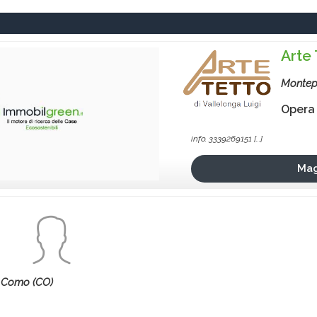
Arte 
Montep
Opera
info. 3339269151 [...]
Mag
Como (CO)