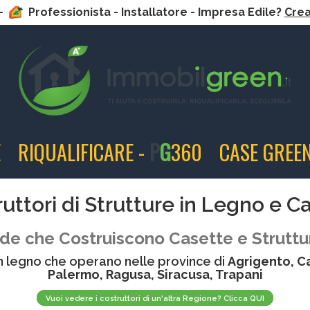
 -
Professionista - Installatore - Impresa Edile?
Crea 
E
RIQUALIFICARE -
P
G
360
CASE GREEN
truttori di Strutture in Legno e C
de che Costruiscono Casette e Struttu
 in legno che operano nelle province di
Agrigento, Ca
Palermo, Ragusa, Siracusa, Trapani
Vuoi vedere i costruttori di un'altra Regione? Clicca QUI