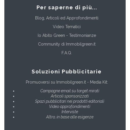
Per saperne di più...
Blog, Articoli ed Approfondimenti
Video Tematici
Io Abito Green - Testimonianze
Community di Immobilgreen.it
F.A.Q.
Soluzioni Pubblicitarie
Promuoversi su Immobilgreen.it - Media Kit:
Campagne email su target mirati
Articoli sponsorizzati
Spazi pubblicitari nei prodotti editoriali
Video approfondimenti
Interviste
Altro, in base alle esigenze