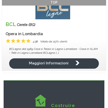
TOP
BCL
Cerete (BG)
Opera in
Lombardia
4.98
Votato da
1570
utenti
1
2
3
4
5
BCLegno dal 1989 Case a Telaio in Legno Lamellare - Case in XLAM
- Tetti in Legno Lamellare BCLegno [...]
Maggiori Informazioni
Costruire